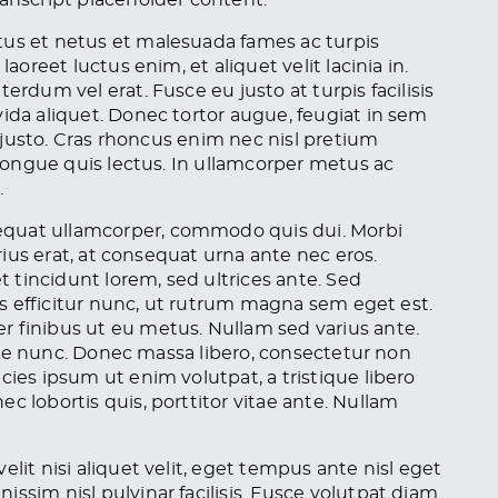
ranscript placeholder content.
tus et netus et malesuada fames ac turpis
aoreet luctus enim, et aliquet velit lacinia in.
erdum vel erat. Fusce eu justo at turpis facilisis
vida aliquet. Donec tortor augue, feugiat in sem
es justo. Cras rhoncus enim nec nisl pretium
, congue quis lectus. In ullamcorper metus ac
.
equat ullamcorper, commodo quis dui. Morbi
arius erat, at consequat urna ante nec eros.
et tincidunt lorem, sed ultrices ante. Sed
lus efficitur nunc, ut rutrum magna sem eget est.
r finibus ut eu metus. Nullam sed varius ante.
vitae nunc. Donec massa libero, consectetur non
cies ipsum ut enim volutpat, a tristique libero
c lobortis quis, porttitor vitae ante. Nullam
lit nisi aliquet velit, eget tempus ante nisl eget
ssim nisl pulvinar facilisis. Fusce volutpat diam