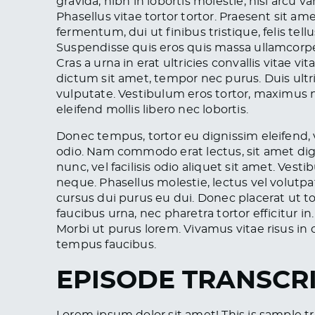
gravida, nibh in lobortis molestie, nisl arcu v
Phasellus vitae tortor tortor. Praesent sit am
fermentum, dui ut finibus tristique, felis tel
Suspendisse quis eros quis massa ullamcorpe
Cras a urna in erat ultricies convallis vitae 
dictum sit amet, tempor nec purus. Duis ultri
vulputate. Vestibulum eros tortor, maximus ne
eleifend mollis libero nec lobortis.
Donec tempus, tortor eu dignissim eleifend, ve
odio. Nam commodo erat lectus, sit amet digni
nunc, vel facilisis odio aliquet sit amet. Ve
neque. Phasellus molestie, lectus vel volutpa
cursus dui purus eu dui. Donec placerat ut 
faucibus urna, nec pharetra tortor efficitur in
Morbi ut purus lorem. Vivamus vitae risus in
tempus faucibus.
EPISODE TRANSCR