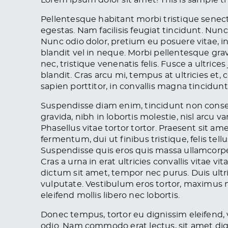
Lorem ipsum dolor sit amet! This is sample t
Pellentesque habitant morbi tristique senec
egestas. Nam facilisis feugiat tincidunt. Nunc l
Nunc odio dolor, pretium eu posuere vitae, int
blandit vel in neque. Morbi pellentesque gra
nec, tristique venenatis felis. Fusce a ultric
blandit. Cras arcu mi, tempus at ultricies et
sapien porttitor, in convallis magna tincidunt
Suspendisse diam enim, tincidunt non cons
gravida, nibh in lobortis molestie, nisl arcu v
Phasellus vitae tortor tortor. Praesent sit am
fermentum, dui ut finibus tristique, felis tel
Suspendisse quis eros quis massa ullamcorpe
Cras a urna in erat ultricies convallis vitae 
dictum sit amet, tempor nec purus. Duis ultri
vulputate. Vestibulum eros tortor, maximus ne
eleifend mollis libero nec lobortis.
Donec tempus, tortor eu dignissim eleifend, ve
odio. Nam commodo erat lectus, sit amet digni