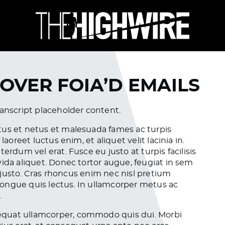
 OVER FOIA’D EMAILS
ranscript placeholder content.
tus et netus et malesuada fames ac turpis
aoreet luctus enim, et aliquet velit lacinia in.
erdum vel erat. Fusce eu justo at turpis facilisis
vida aliquet. Donec tortor augue, feugiat in sem
es justo. Cras rhoncus enim nec nisl pretium
, congue quis lectus. In ullamcorper metus ac
.
equat ullamcorper, commodo quis dui. Morbi