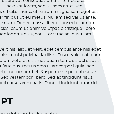
arius erat, at consequat urna ante nec eros.
et tincidunt lorem, sed ultrices ante. Sed
lus efficitur nunc, ut rutrum magna sem eget est.
r finibus ut eu metus. Nullam sed varius ante.
vitae nunc. Donec massa libero, consectetur non
cies ipsum ut enim volutpat, a tristique libero
c lobortis quis, porttitor vitae ante. Nullam
lit nisi aliquet velit, eget tempus ante nisl eget
ssim nisl pulvinar facilisis. Fusce volutpat diam
stibulum vel erat sit amet quam tempus luctus ut a
t faucibus, metus eros ullamcorper ligula, nec
tortor nec imperdiet. Suspendisse pellentesque
. Sed vel tempor libero. Sed ac tincidunt risus.
 orci cursus venenatis. Donec tincidunt quam id
IPT