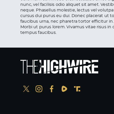
nunc, vel facilisis odio aliquet sit amet. Ve
neque. Phasellus molestie, lectus vel volutpa
cursus dui purus eu dui. Donec placerat ut 
faucibus urna, nec pharetra tortor efficitur in
Morbi ut purus lorem. Vivamus vitae risus in
tempus faucibus.