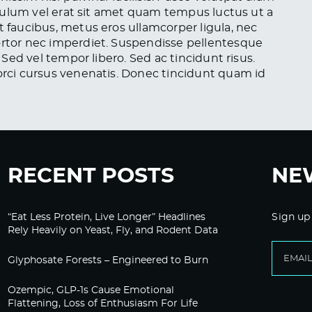
stibulum vel erat sit amet quam tempus luctus ut a
t faucibus, metus eros ullamcorper ligula, nec
tortor nec imperdiet. Suspendisse pellentesque
. Sed vel tempor libero. Sed ac tincidunt risus.
 orci cursus venenatis. Donec tincidunt quam id
RECENT POSTS
NE
“Eat Less Protein, Live Longer” Headlines
Sign up
Rely Heavily on Yeast, Fly, and Rodent Data
Glyphosate Forests – Engineered to Burn
Ozempic, GLP-1s Cause Emotional
Flattening, Loss of Enthusiasm For Life